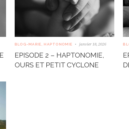
janvier 18, 2026
BLOG-MARIE
,
HAPTONOMIE
BL
E
EPISODE 2 – HAPTONOMIE,
E
OURS ET PETIT CYCLONE
D