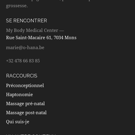
É
grossesse.
V
SE RENCONTRER
È
N
My Body Medical Center —
E
Rue Saint-Macaire 61, 7034 Mons
M
marie@o-hana.be
E
N
+32 478 66 83 85
T
S
RACCOURCIS
Préconceptionnel
Haptonomie
Massage pré-natal
Massage post-natal
Qui suis-je