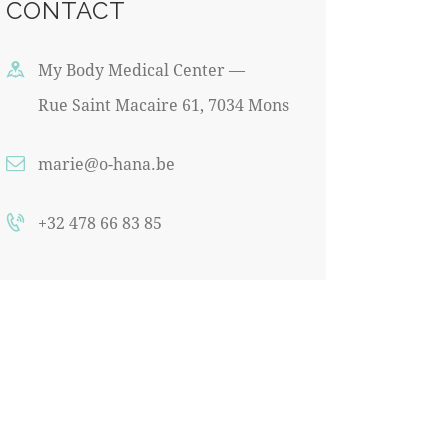
CONTACT
My Body Medical Center —
Rue Saint Macaire 61, 7034 Mons
marie@o-hana.be
+32 478 66 83 85