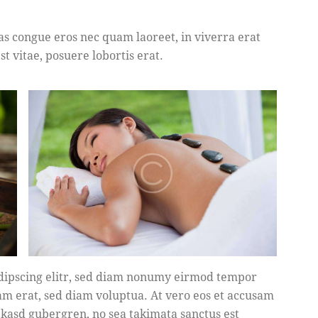
as congue eros nec quam laoreet, in viverra erat
t vitae, posuere lobortis erat.
adipscing elitr, sed diam nonumy eirmod tempor
am erat, sed diam voluptua. At vero eos et accusam
a kasd gubergren, no sea takimata sanctus est