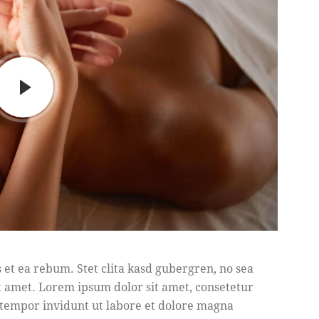
 et ea rebum. Stet clita kasd gubergren, no sea
t amet. Lorem ipsum dolor sit amet, consetetur
 tempor invidunt ut labore et dolore magna