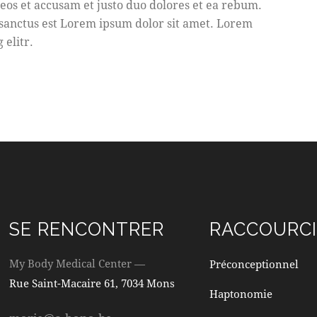
eos et accusam et justo duo dolores et ea rebum.
 sanctus est Lorem ipsum dolor sit amet. Lorem
 elitr.
SE RENCONTRER
RACCOURCI
My Body Medical Center —
Préconceptionnel
Rue Saint-Macaire 61, 7034 Mons
Haptonomie