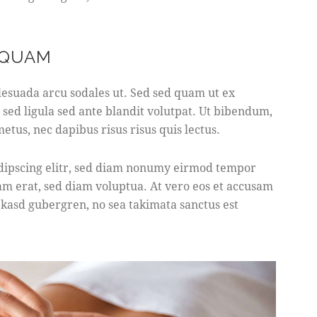
 QUAM
esuada arcu sodales ut. Sed sed quam ut ex
d ligula sed ante blandit volutpat. Ut bibendum,
metus, nec dapibus risus risus quis lectus.
adipscing elitr, sed diam nonumy eirmod tempor
am erat, sed diam voluptua. At vero eos et accusam
a kasd gubergren, no sea takimata sanctus est