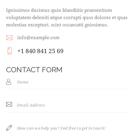
Ignissimos ducimus quin blandiitis praesentium
voluptatem deleniti atque corrupti quos dolores et quas
molestias excepturi. scint occaecatti gnissimus.
info@example.com
E-
+1 840 841 25 69
m
Ph
ail
on
CONTACT FORM
:
e: