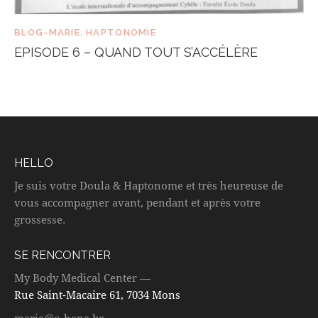
BLOG-MARIE
,
HAPTONOMIE
EPISODE 6 – QUAND TOUT S’ACCÉLÈRE
HELLO
Je suis votre Doula & Haptonome et très heureuse de
vous accompagner avant, pendant et après votre
grossesse.
SE RENCONTRER
My Body Medical Center —
Rue Saint-Macaire 61, 7034 Mons
marie@o-hana.be